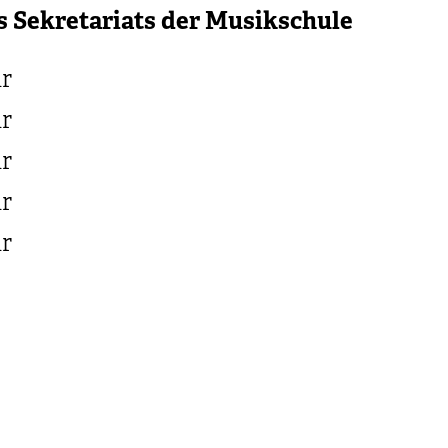
s Sekretariats der Musikschule
r
r
r
r
r