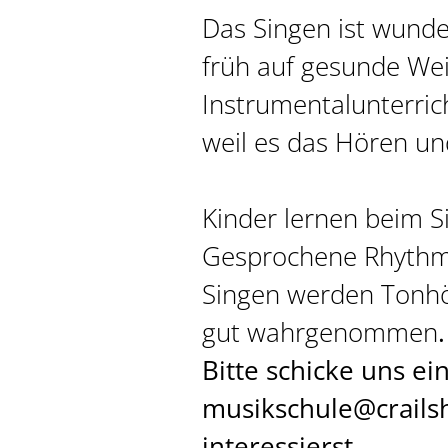
Das Singen ist wund
früh auf gesunde Wei
Instrumentalunterrich
weil es das Hören un
Kinder lernen beim S
Gesprochene Rhythmu
Singen werden Tonhö
gut wahrgenommen
.
Bitte schicke uns ei
musikschule@crailsh
interessierst.