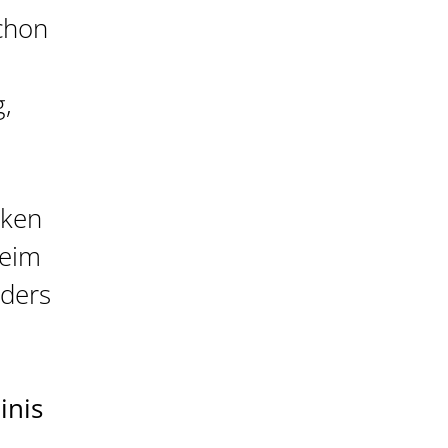
chon
g,
cken
beim
ders
inis